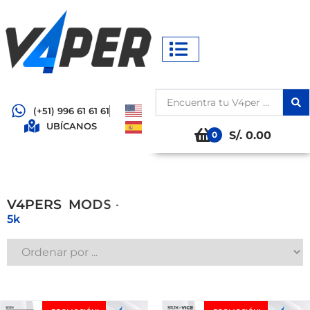
(+51) 996 61 61 61
UBÍCANOS
S/. 0.00
0
S
D
V4PERS
M
O
D
S
-
P
O
5k