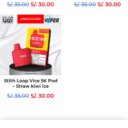
S/.
35.00
S/.
30.00
S/.
35.00
S/.
30.00
¡PROMOCIÓN!
Stlth Loop Vice 5K Pod
– Straw kiwi ice
S/.
35.00
S/.
30.00