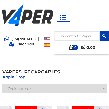
(+51) 996 61 61 61
UBÍCANOS
S/. 0.00
0
V4PERS
R
E
C
A
R
G
A
B
L
E
S
Apple Drop