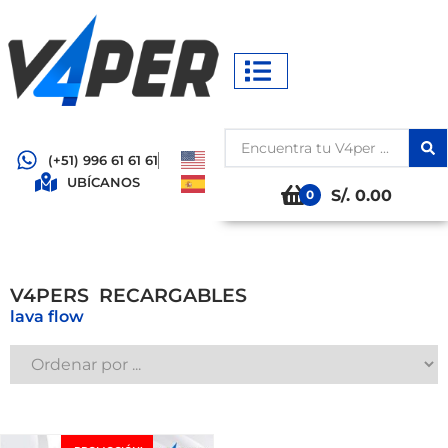
(+51) 996 61 61 61
UBÍCANOS
S/. 0.00
0
V4PERS
R
E
C
A
R
G
A
B
L
E
S
lava flow