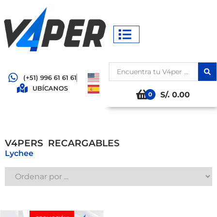
(+51) 996 61 61 61
UBÍCANOS
S/. 0.00
0
S
V4PERS
R
E
C
A
R
G
A
B
L
E
Lychee