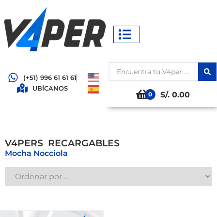
(+51) 996 61 61 61
UBÍCANOS
S/. 0.00
0
V4PERS
R
E
C
A
R
G
A
B
L
E
S
Mocha Nocciola