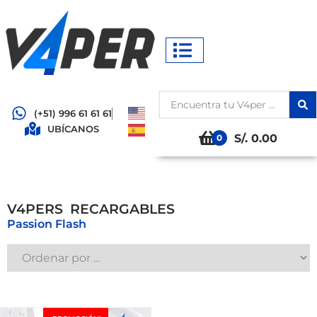
(+51) 996 61 61 61
UBÍCANOS
S/. 0.00
0
V4PERS
R
E
C
A
R
G
A
B
L
E
S
Passion Flash