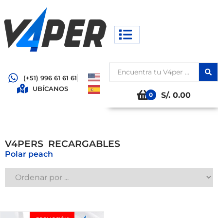
(+51) 996 61 61 61
UBÍCANOS
S/. 0.00
0
V4PERS
R
E
C
A
R
G
A
B
L
E
S
Polar peach