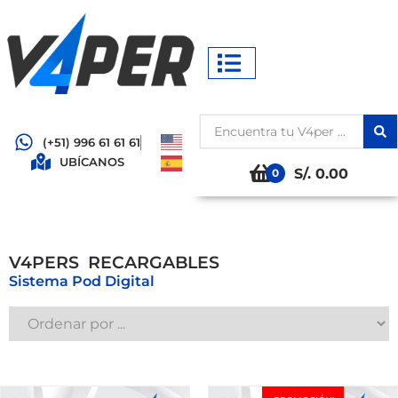
(+51) 996 61 61 61
UBÍCANOS
S/. 0.00
0
V4PERS
R
E
C
A
R
G
A
B
L
E
S
Sistema Pod Digital