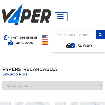
(+51) 996 61 61 61
UBÍCANOS
S/. 0.00
0
S
V4PERS
R
E
C
A
R
G
A
B
L
E
Sky solo Plus