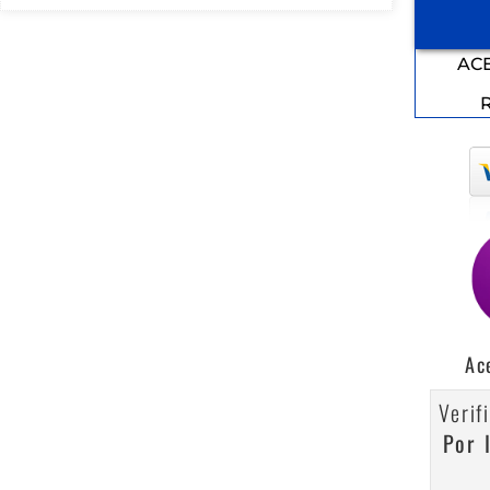
AC
Ac
Verif
Por 