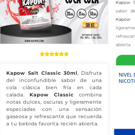
Kapow S
sabor de
Kapow C
ligerame
refresca
abierta.
Kapow Salt Classic 30ml
, Disfruta
NIVEL 
del inconfundible sabor de una
NICOT
cola clásica bien fría en cada
calada.
Kapow Classic
combina
notas dulces, oscuras y ligeramente
especiadas con una sensación
gaseosa y refrescante que recuerda
a tu bebida favorita recién abierta.