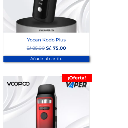
Yocan Kodo Plus
S/.
85.00
S/.
75.00
Añadir al carrito
¡Oferta!