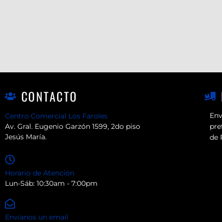
CONTACTO
Env
Centro Comercial Los Faroles
Av. Gral. Eugenio Garzón 1599, 2do piso
pre
Jesús María.
de 
Horario de Atención
Lun-Sáb: 10:30am - 7:00pm
Envíanos un email