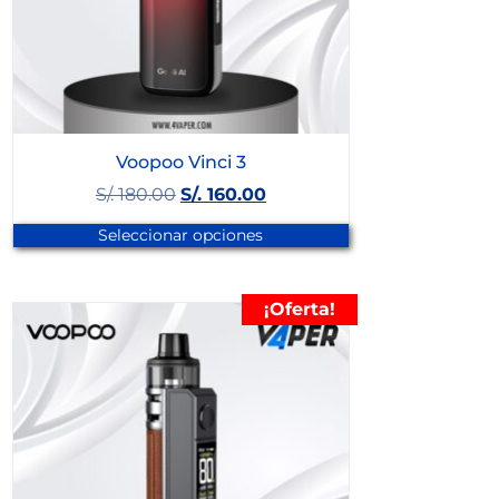
Voopoo Vinci 3
S/.
180.00
S/.
160.00
Seleccionar opciones
¡Oferta!