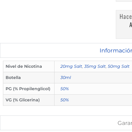
Hace
Informació
Nivel de Nicotina
20mg Salt
,
35mg Salt
,
50mg Salt
Botella
30ml
PG (% Propilenglicol)
50%
VG (% Glicerina)
50%
Gara