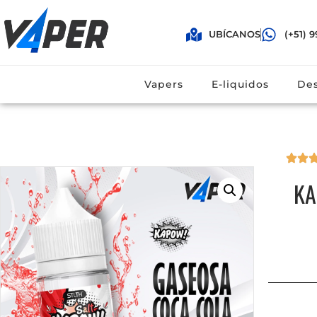
UBÍCANOS
(+51) 9
(+51) 996 616161
Vaper
Vapers
E-liquidos
Des
KA