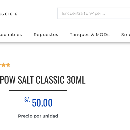
96 61 61 61
s
E-liquidos
Desechables
Repuestos
Tanques & M
echables
Repuestos
Tanques & MODs
Sm
POW SALT CLASSIC 30ML
S/.
50.00
Precio por unidad