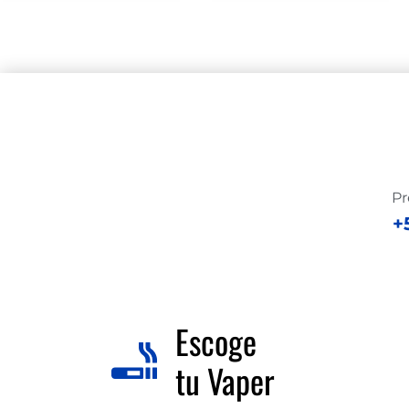
Pr
+
Escoge
tu Vaper