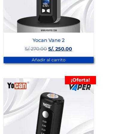
Yocan Vane 2
S/.
270.00
S/.
250.00
Añadir al carrito
¡Oferta!