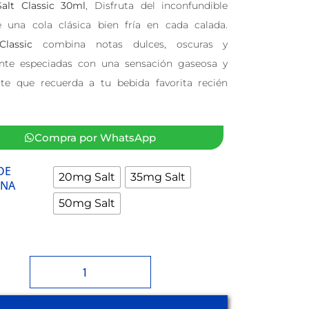
alt Classic 30ml
, Disfruta del inconfundible
 una cola clásica bien fría en cada calada.
lassic
combina notas dulces, oscuras y
nte especiadas con una sensación gaseosa y
nte que recuerda a tu bebida favorita recién
Compra por WhatsApp
DE
20mg Salt
35mg Salt
INA
50mg Salt