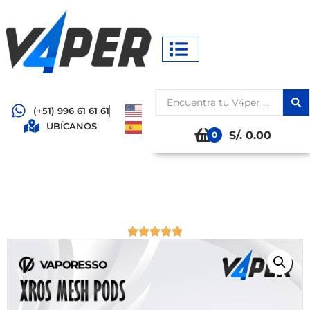
(+51) 996 61 61 61
UBÍCANOS
S/. 0.00
0