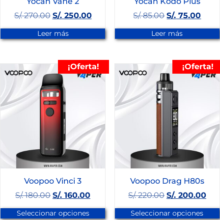
Yocan Vane 2
Yocan Kodo Plus
S/.
270.00
S/.
250.00
S/.
85.00
S/.
75.00
Leer más
Leer más
¡Oferta!
¡Oferta!
Voopoo Vinci 3
Voopoo Drag H80s
S/.
180.00
S/.
160.00
S/.
220.00
S/.
200.00
Seleccionar opciones
Seleccionar opciones