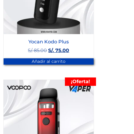
Yocan Kodo Plus
S/.
85.00
S/.
75.00
Añadir al carrito
¡Oferta!