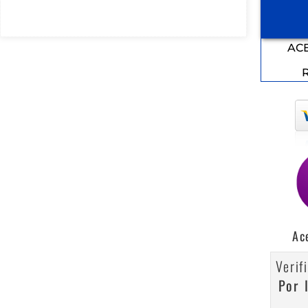
AC
Ac
Verif
Por 