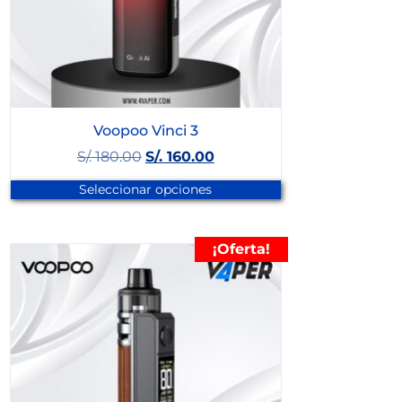
Voopoo Vinci 3
S/.
180.00
S/.
160.00
Seleccionar opciones
¡Oferta!