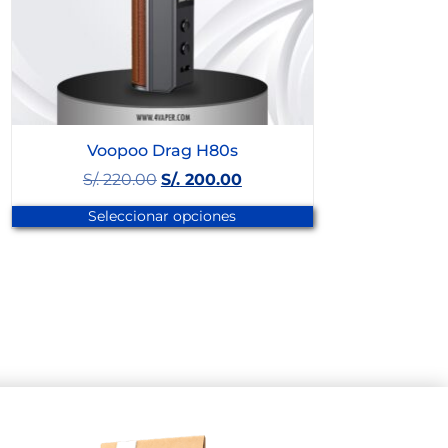
Voopoo Drag H80s
S/.
220.00
S/.
200.00
Seleccionar opciones