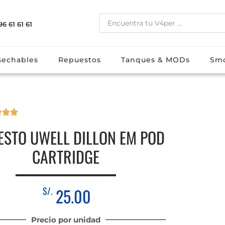
96 61 61 61
s
E-liquidos
Desechables
Repuestos
Tanques & M
echables
Repuestos
Tanques & MODs
Sm
ESTO UWELL DILLON EM POD
CARTRIDGE
S/.
25.00
Precio por unidad