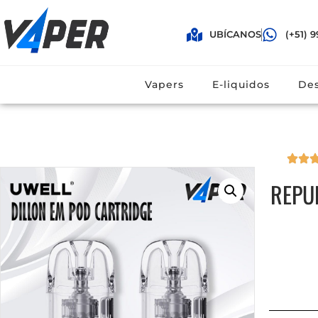
UBÍCANOS
(+51) 9
(+51) 996 616161
Vaper
Vapers
E-liquidos
Des
REPU