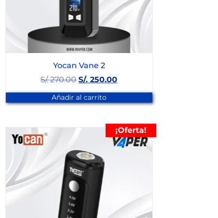
Yocan Vane 2
S/.
270.00
S/.
250.00
Añadir al carrito
¡Oferta!