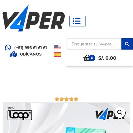
(+51) 996 61 61 61
UBÍCANOS
S/. 0.00
0