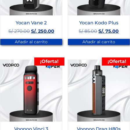
Yocan Vane 2
Yocan Kodo Plus
S/.
270.00
S/.
250.00
S/.
85.00
S/.
75.00
Añadir al carrito
Añadir al carrito
¡Oferta!
¡Oferta!
Voopoo Vinci 3
Voopoo Drag H80s