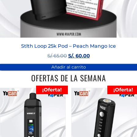
Stlth Loop 25k Pod – Peach Mango Ice
S/.
65.00
S/.
60.00
Añadir al carrito
OFERTAS DE LA SEMANA
¡Oferta!
¡Oferta!