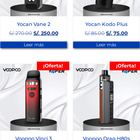
Yocan Vane 2
Yocan Kodo Plus
S/.
270.00
S/.
250.00
S/.
85.00
S/.
75.00
Leer más
Leer más
¡Oferta!
¡Oferta!
Voopoo Vinci 3
Voopoo Drag H80s