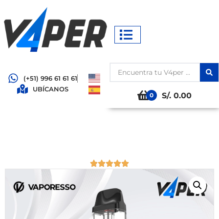
(+51) 996 61 61 61
UBÍCANOS
S/. 0.00
0