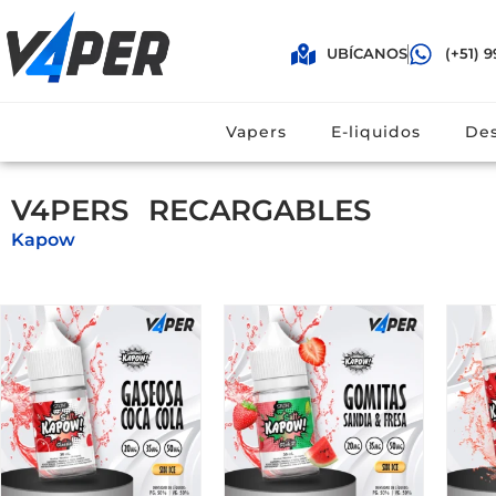
UBÍCANOS
(+51) 9
(+51) 996 616161
Vaper
Vapers
E-liquidos
Des
V4PERS
R
E
C
A
R
G
A
B
L
E
S
Kapow