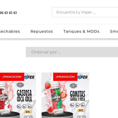
96 61 61 61
s
E-liquidos
Desechables
Repuestos
Tanques & M
echables
Repuestos
Tanques & MODs
Sm
¡PROMOCIÓN!
¡PROMOCIÓN!