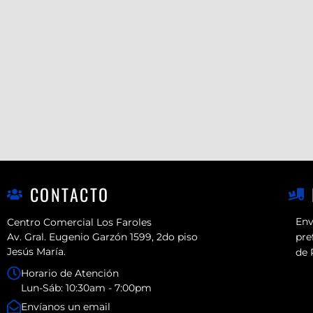
CONTACTO
Env
Centro Comercial Los Faroles
Av. Gral. Eugenio Garzón 1599, 2do piso
pre
Jesús María.
de 
Horario de Atención
Lun-Sáb: 10:30am - 7:00pm
Envíanos un email