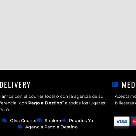
DELIVERY
MED
iamos con el courier local o con la agencia de su
Aceptamos
ferencia “con
Pago a Destino
” a todos los lugares
billeteras
Perú.
Olva Courier
Shalom
Pedidos Ya
Agencia Pago a Destino