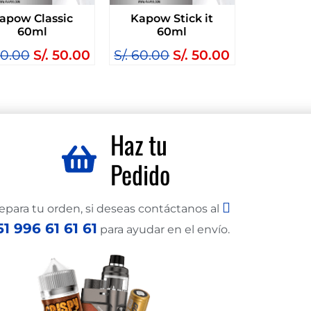
apow Classic
Kapow Stick it
60ml
60ml
0.00
S/.
50.00
S/.
60.00
S/.
50.00
Haz tu
Pedido
epara tu orden, si deseas contáctanos al
51 996 61 61 61
para ayudar en el envío.