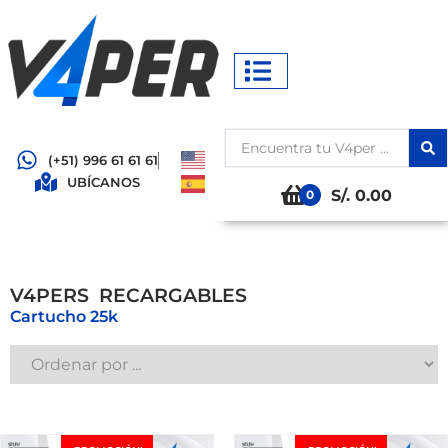
(+51) 996 61 61 61
UBÍCANOS
S/. 0.00
0
V4PERS
R
E
C
A
R
G
A
B
L
E
S
Cartucho 25k