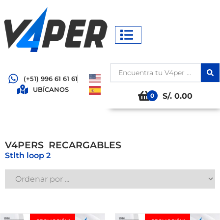
(+51) 996 61 61 61
UBÍCANOS
S/. 0.00
0
S
V4PERS
R
E
C
A
R
G
A
B
L
E
Stlth loop 2