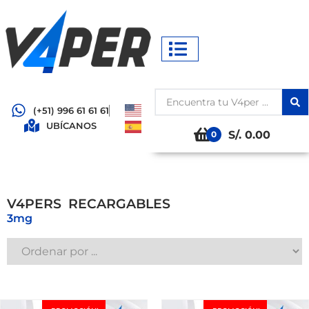
(+51) 996 61 61 61
UBÍCANOS
S/. 0.00
0
V4PERS
R
E
C
A
R
G
A
B
L
E
S
3mg