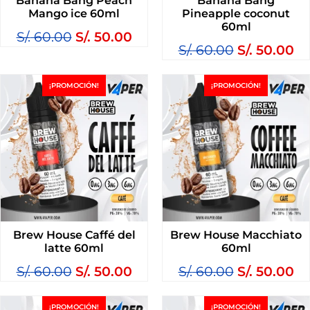
Banana Bang Peach
Banana Bang
Mango ice 60ml
Pineapple coconut
60ml
S/.
60.00
S/.
50.00
S/.
60.00
S/.
50.00
¡PROMOCIÓN!
¡PROMOCIÓN!
Brew House Caffé del
Brew House Macchiato
latte 60ml
60ml
S/.
60.00
S/.
50.00
S/.
60.00
S/.
50.00
¡PROMOCIÓN!
¡PROMOCIÓN!