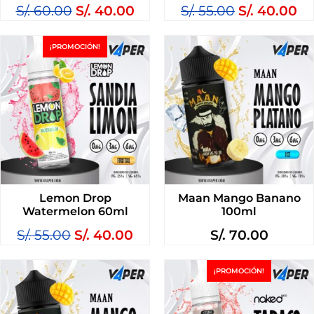
S/.
60.00
S/.
40.00
S/.
55.00
S/.
40.00
¡PROMOCIÓN!
Lemon Drop
Maan Mango Banano
Watermelon 60ml
100ml
S/.
55.00
S/.
40.00
S/.
70.00
¡PROMOCIÓN!