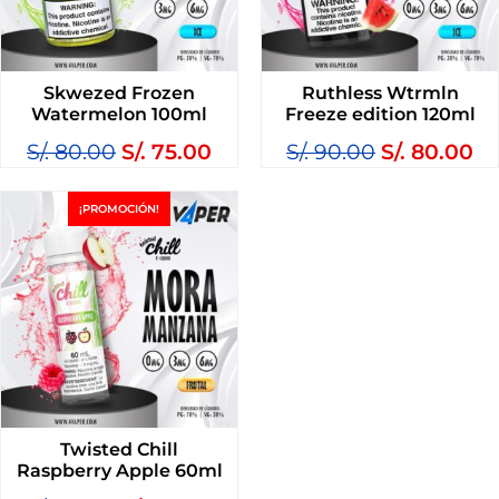
Skwezed Frozen
Ruthless Wtrmln
Watermelon 100ml
Freeze edition 120ml
S/.
80.00
S/.
75.00
S/.
90.00
S/.
80.00
¡PROMOCIÓN!
Twisted Chill
Raspberry Apple 60ml