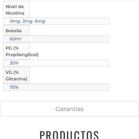
Nivel de
Nicotina
0mg
,
3mg
,
6mg
Botella
60ml
PG (%
Propilenglicol)
30%
VG (%
Glicerina)
70%
Garantías
PRODUCTOS