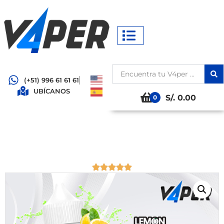
(+51) 996 61 61 61
UBÍCANOS
S/. 0.00
0