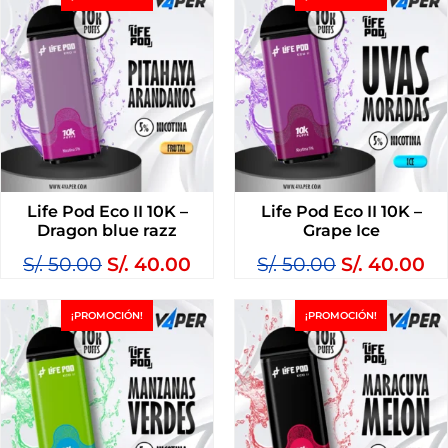
Life Pod Eco II 10K –
Life Pod Eco II 10K –
Dragon blue razz
Grape Ice
S/.
50.00
S/.
40.00
S/.
50.00
S/.
40.00
¡PROMOCIÓN!
¡PROMOCIÓN!