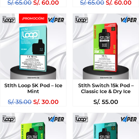
S/.
65.00
S/.
60.00
S/.
65.00
S/.
60.00
¡PROMOCIÓN!
Stlth Loop 5K Pod – Ice
Stlth Switch 15k Pod –
Mint
Classic Ice & Dry Ice
S/.
35.00
S/.
30.00
S/.
55.00