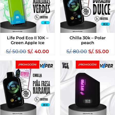
Life Pod Eco II 10K –
Chilla 30k – Polar
Green Apple Ice
peach
S/.
50.00
S/.
40.00
S/.
80.00
S/.
55.00
¡PROMOCIÓN!
¡PROMOCIÓN!