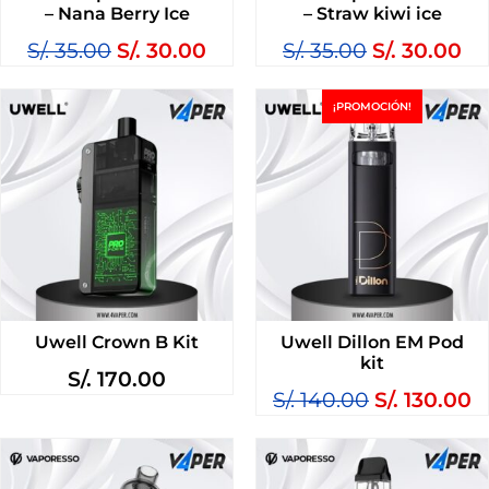
– Nana Berry Ice
– Straw kiwi ice
S/.
35.00
S/.
30.00
S/.
35.00
S/.
30.00
¡PROMOCIÓN!
Uwell Crown B Kit
Uwell Dillon EM Pod
kit
S/.
170.00
S/.
140.00
S/.
130.00