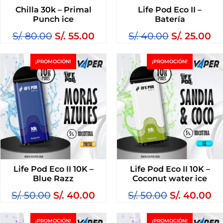
Chilla 30k – Primal
Life Pod Eco II –
Punch ice
Batería
S/.
80.00
S/.
55.00
S/.
40.00
S/.
25.00
¡PROMOCIÓN!
¡PROMOCIÓN!
Life Pod Eco II 10K –
Life Pod Eco II 10K –
Blue Razz
Coconut water ice
S/.
50.00
S/.
40.00
S/.
50.00
S/.
40.00
¡PROMOCIÓN!
¡PROMOCIÓN!