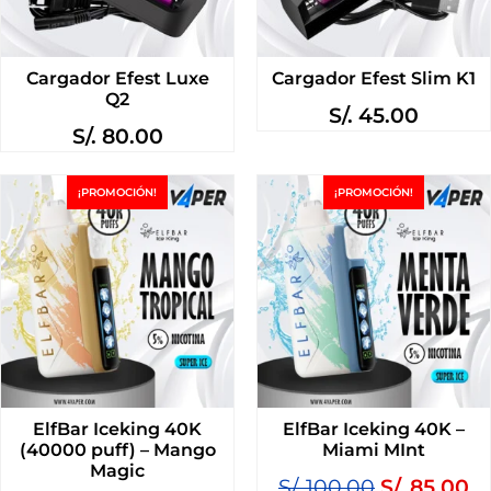
Cargador Efest Luxe
Cargador Efest Slim K1
Q2
S/.
45.00
S/.
80.00
¡PROMOCIÓN!
¡PROMOCIÓN!
ElfBar Iceking 40K
ElfBar Iceking 40K –
(40000 puff) – Mango
Miami MInt
Magic
S/.
100.00
S/.
85.00