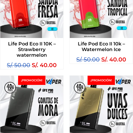
Life Pod Eco II 10K –
Life Pod Eco II 10k –
Strawberry
Watermelon Ice
watermelon
S/.
50.00
S/.
40.00
S/.
50.00
S/.
40.00
¡PROMOCIÓN!
¡PROMOCIÓN!