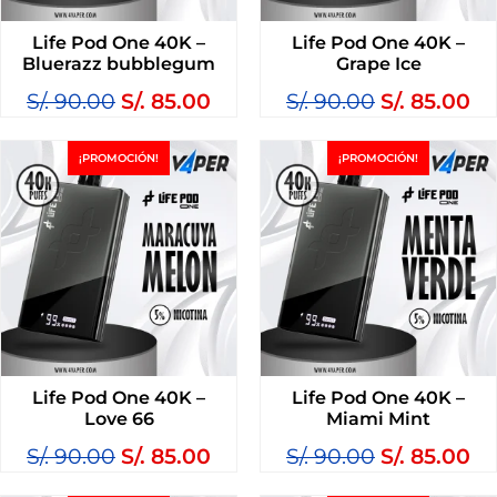
Life Pod One 40K –
Life Pod One 40K –
Bluerazz bubblegum
Grape Ice
S/.
90.00
S/.
85.00
S/.
90.00
S/.
85.00
¡PROMOCIÓN!
¡PROMOCIÓN!
Life Pod One 40K –
Life Pod One 40K –
Love 66
Miami Mint
S/.
90.00
S/.
85.00
S/.
90.00
S/.
85.00