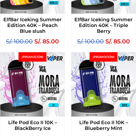
ElfBar Iceking Summer
ElfBar Iceking Summer
Edition 40K – Peach
Edition 40K – Triple
Blue slush
Berry
S/.
100.00
S/.
85.00
S/.
100.00
S/.
85.00
¡PROMOCIÓN!
¡PROMOCIÓN!
Life Pod Eco II 10K –
Life Pod Eco II 10K –
BlackBerry Ice
Blueberry Mint