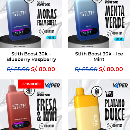
Stlth Boost 30k –
Stlth Boost 30k – Ice
Blueberry Raspberry
Mint
S/.
85.00
S/.
80.00
S/.
85.00
S/.
80.00
¡PROMOCIÓN!