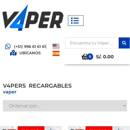
(+51) 996 61 61 61
UBÍCANOS
S/. 0.00
0
L
E
-
V4PERS
vaper