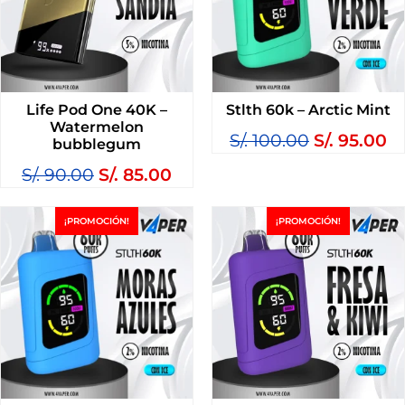
Life Pod One 40K –
Stlth 60k – Arctic Mint
Watermelon
S/.
100.00
S/.
95.00
bubblegum
S/.
90.00
S/.
85.00
¡PROMOCIÓN!
¡PROMOCIÓN!