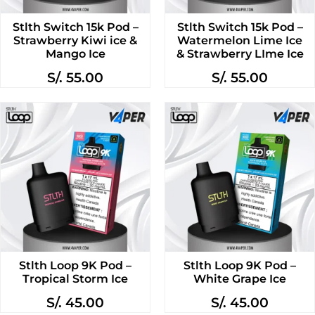
Stlth Switch 15k Pod –
Stlth Switch 15k Pod –
Strawberry Kiwi ice &
Watermelon Lime Ice
Mango Ice
& Strawberry LIme Ice
S/.
55.00
S/.
55.00
Stlth Loop 9K Pod –
Stlth Loop 9K Pod –
Tropical Storm Ice
White Grape Ice
S/.
45.00
S/.
45.00