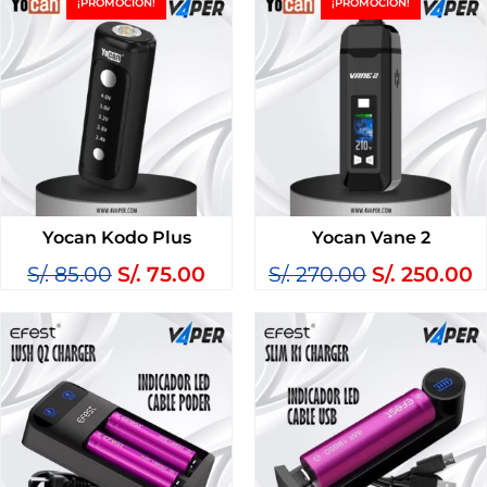
¡PROMOCIÓN!
¡PROMOCIÓN!
Yocan Kodo Plus
Yocan Vane 2
S/.
85.00
S/.
75.00
S/.
270.00
S/.
250.00