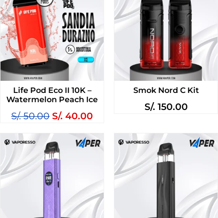
Life Pod Eco II 10K –
Smok Nord C Kit
Watermelon Peach Ice
S/.
150.00
S/.
50.00
S/.
40.00